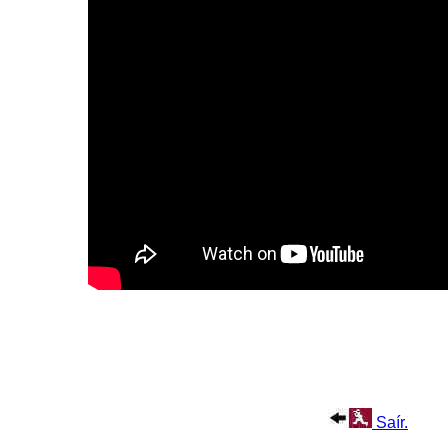
Saír.