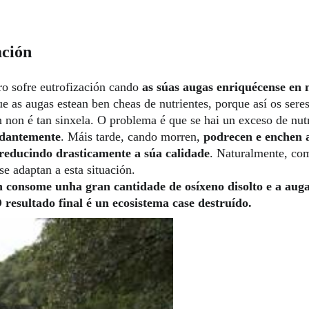
ación
ro sofre eutrofización cando
as súas augas enriquécense en n
ue as augas estean ben cheas de nutrientes, porque así os sere
n non é tan sinxela. O problema é que se hai un exceso de nut
dantemente
. Máis tarde, cando morren,
podrecen e enchen a
reducindo drasticamente a súa calidade
.
Naturalmente, com
se adaptan a esta situación.
 consome unha gran cantidade de osíxeno disolto e a auga
 resultado final é un ecosistema case destruído.