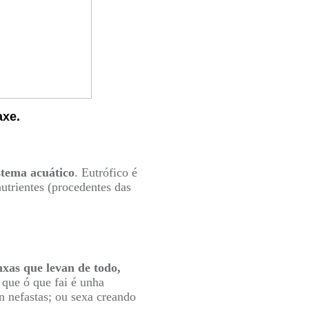
axe.
stema acuático
. Eutrófico é
utrientes (procedentes das
nxas que levan de todo,
s
que ó que fai é unha
n nefastas; ou sexa creando