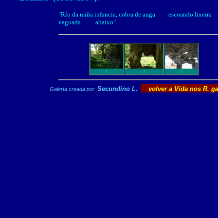
"Río da miña infancia, cobra de auga escoando lixeira
vagoada abaixo"
1
2
3
Secundino L.
volver a Vida nos R. g
Galería creada por