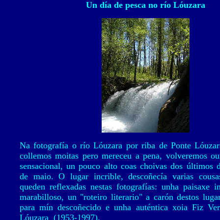
Un día de pesca no río Lóuzara
Na fotografía o río Lóuzara por riba de Ponte Lóuzar
collemos moitas pero mereceu a pena, volveremos out
sensacional, un pouco alto coas choivas dos últimos d
de maio. O lugar incrible, descoñecía varias cousa
queden reflexadas nestas fotografías: unha paisaxe in
marabilloso, un "roteiro literario" a carón destos lug
para mín descoñecido e unha auténtica xoia Fiz Verg
Lóuzara (1953-1997).