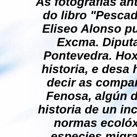
As fotografías an
do libro "Pescad
Eliseo Alonso p
Excma. Diputa
Pontevedra. Ho
historia, e desa 
decir as compa
Fenosa, algún d
historia de un in
normas ecolóx
especies migra