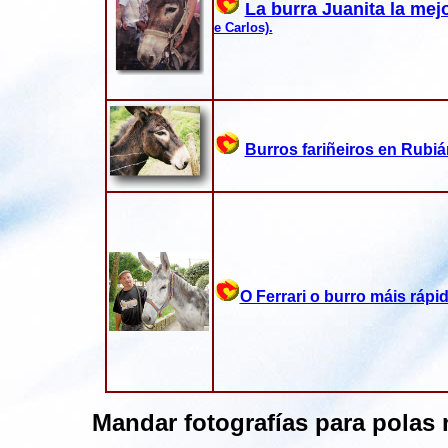
La burra Juanita la mej
e Carlos).
Burros fariñeiros en Rubián
O Ferrari o burro máis ráp
Mandar fotografías para polas 