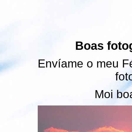
Boas fotog
Envíame o meu Fél
fot
Moi boa