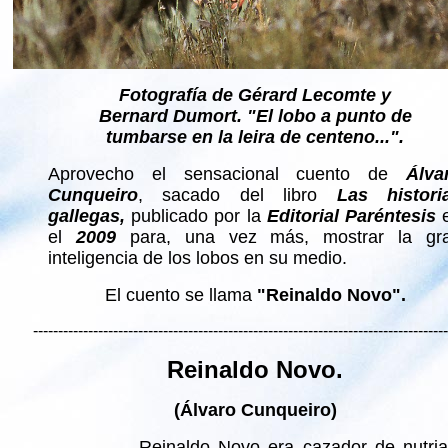
Fotografía de Gérard Lecomte y
Bernard Dumort. "El lobo a punto de
tumbarse en la leira de centeno...".
Aprovecho el sensacional cuento de
Álva
Cunqueiro
, sacado del libro
Las histori
gallegas,
publicado por la
Editorial Paréntesis
el
2009
para, una vez más, mostrar la gr
inteligencia de los lobos en su medio.
El cuento se llama
"Reinaldo Novo".
-----------------------------------------------------------------------------------
Reinaldo Novo.
(Álvaro Cunqueiro)
Reinaldo Novo era cazador de nutria