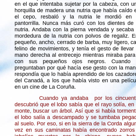
en el que intentaba sujetar por la cabeza, con u
horquilla de madera una nutria que había caído 
el cepo, resbaló y la nutria le mordió en 
pantorrilla. Nunca más curó con los dientes de 
nutria. Andaba con la pierna vendada y secaba 
mordedura de la nutria con polvos de regaliz. E
pequeño, ancho, cerrado de barba, muy ligero, ca
felino de movimientos, y tenía el gesto de llevar 
mano derecha al entrecejo mientras miraba para 
con sus pequeños ojos negros. Cuando 
preguntaban por qué hacía ese gesto con la man
respondía que lo había aprendido de los cazador
del Canadá, a los que había visto en una pelícu
en un cine de La Coruña.
Cuando ya andaba por los cincuent
descubrió que el lobo sabía que el rayo solía, en 
monte, buscar un árbol. Así que si había torment
el lobo salía a descampado y se tumbaba pega
al suelo. Por eso, si en la sierra de la Corda algu
vez en sus caminatas había encontrado zorros