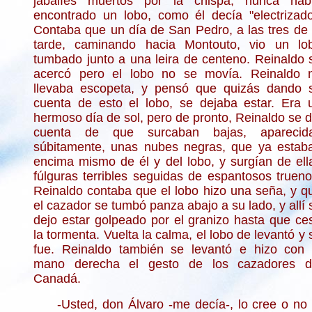
jabalíes muertos por la chispa, nunca hab
encontrado un lobo, como él decía "electrizado
Contaba que un día de San Pedro, a las tres de 
tarde, caminando hacia Montouto, vio un lo
tumbado junto a una leira de centeno. Reinaldo 
acercó pero el lobo no se movía. Reinaldo 
llevaba escopeta, y pensó que quizás dando 
cuenta de esto el lobo, se dejaba estar. Era 
hermoso día de sol, pero de pronto, Reinaldo se d
cuenta de que surcaban bajas, aparecid
súbitamente, unas nubes negras, que ya estab
encima mismo de él y del lobo, y surgían de ell
fúlguras terribles seguidas de espantosos trueno
Reinaldo contaba que el lobo hizo una seña, y q
el cazador se tumbó panza abajo a su lado, y allí 
dejo estar golpeado por el granizo hasta que ce
la tormenta. Vuelta la calma, el lobo de levantó y 
fue. Reinaldo también se levantó e hizo con 
mano derecha el gesto de los cazadores d
Canadá.
-Usted, don Álvaro -me decía-, lo cree o no 