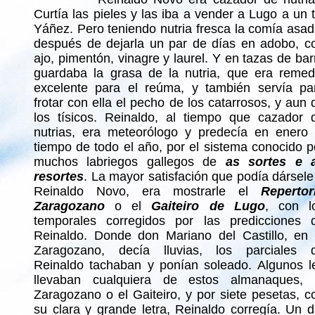
Curtía las pieles y las iba a vender a Lugo a un t
Yáñez. Pero teniendo nutria fresca la comía asad
después de dejarla un par de días en adobo, c
ajo, pimentón, vinagre y laurel. Y en tazas de bar
guardaba la grasa de la nutria, que era remed
excelente para el reúma, y también servía pa
frotar con ella el pecho de los catarrosos, y aun 
los tísicos. Reinaldo, al tiempo que cazador 
nutrias, era meteorólogo y predecía en enero 
tiempo de todo el año, por el sistema conocido p
muchos labriegos gallegos de
as sortes e 
resortes
. La mayor satisfación que podía dársele
Reinaldo Novo, era mostrarle el
Repertor
Zaragozano
o el
Gaiteiro de Lugo
, con l
temporales corregidos por las predicciones 
Reinaldo. Donde don Mariano del Castillo, en 
Zaragozano, decía lluvias, los parciales 
Reinaldo tachaban y ponían soleado. Algunos l
llevaban cualquiera de estos almanaques, 
Zaragozano o el Gaiteiro, y por siete pesetas, c
su clara y grande letra, Reinaldo corregía. Un d