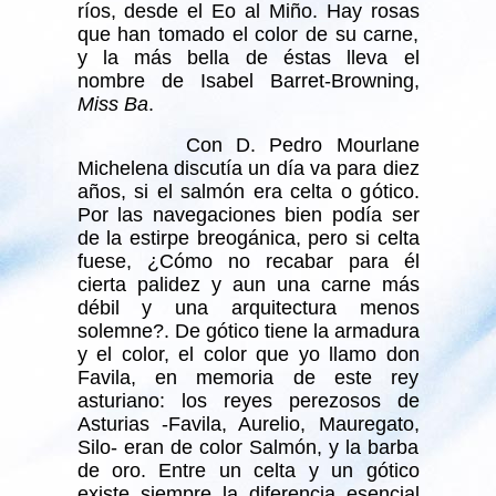
ríos, desde el Eo al Miño. Hay rosas
que han tomado el color de su carne,
y la más bella de éstas lleva el
nombre de Isabel Barret-Browning,
Miss Ba
.
Con D. Pedro Mourlane
Michelena discutía un día va para diez
años, si el salmón era celta o gótico.
Por las navegaciones bien podía ser
de la estirpe breogánica, pero si celta
fuese, ¿Cómo no recabar para él
cierta palidez y aun una carne más
débil y una arquitectura menos
solemne?. De gótico tiene la armadura
y el color, el color que yo llamo don
Favila, en memoria de este rey
asturiano: los reyes perezosos de
Asturias -Favila, Aurelio, Mauregato,
Silo- eran de color Salmón, y la barba
de oro. Entre un celta y un gótico
existe siempre la diferencia esencial