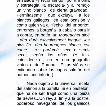
ensalada -y recomiendo , por armonía
y estrategia, la escarola- y al remojo
un vino blanco de cierta gravedad.
Permítaseme que excluya a los
blancos gallegos en esta ocasión y
como quien va al "fecho del Imperio",
entremos la borgoña a caballo para ir
a cobrar, en botín, un
Montrachet ainé
, dún duré excesivement longue, les
plus fin des bourgognes blancs, est
corsé , tres parfumé,
seco o semi-
seco, según los años. (Y feliz
coincidencia , leo en una geografía
vinícola de Europa: Estas viñas se
extienden sobre las capas salmón del
bathoniano inferior).
Nada objeto a la universal receta
del salmón a la parrilla, ni en pastelón,
que ha de ser frágil como una pieza
de Sévres...Un rey, al fin y a la postre,
poderoso navegante, de los galaicos