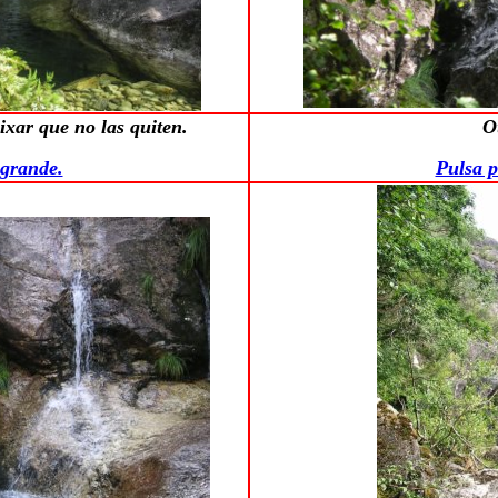
xar que no las quiten.
O
 grande.
Pulsa p