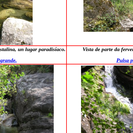
stalina, un lugar paradisíaco.
Vista de parte da ferv
 grande.
Pulsa p