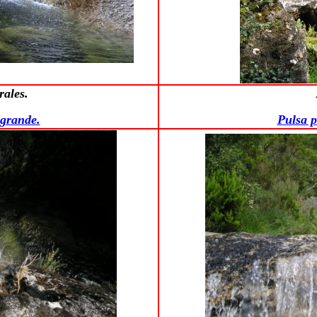
rales.
 grande.
Pulsa p