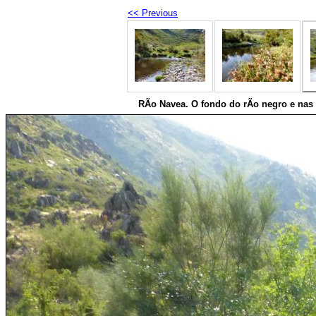
<< Previous
RÃ­o Navea. O fondo do rÃ­o negro e nas