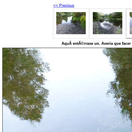
<< Previous
AquÃ­ entÃ©rrase un. Averia que facer