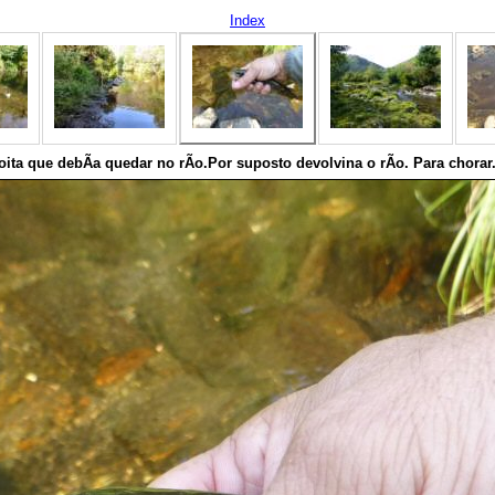
Index
oita que debÃ­a quedar no rÃ­o.Por suposto devolvina o rÃ­o. Para chorar