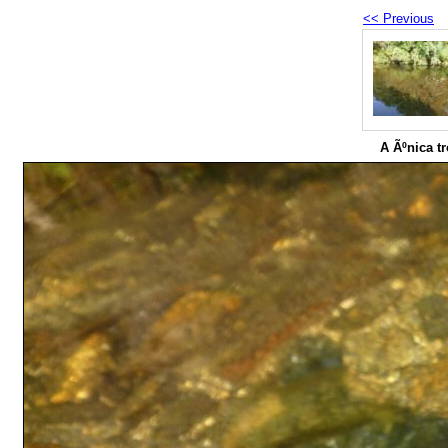
<< Previous
A Ãºnica tr