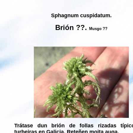
Sphagnum cuspidatum.
Brión ??.
Musgo ??
Trátase dun brión de follas rizadas típi
turbeiras en Galicia. Reteñen moita auga.