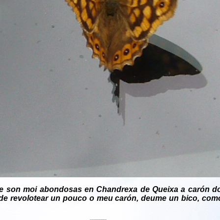
ue son moi abondosas en Chandrexa de Queixa a carón do 
is de revolotear un pouco o meu carón, deume un bico, co