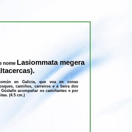
Lasiommata megera
de nome
ltacercas).
 común en Galicia, que voa en zonas
osques, camiños, carreiros e a beira dos
. Gústalle acompañar os camiñantes e por
tas. (4.5 cm.)