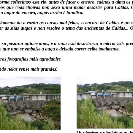
rma coñecimos este río, antes de facer o encoro, caénos a alma os p
os que coas choivas non sexa unha maior desastre para Caldas.
e o lugar do encoro, augas arriba é lúnatico.
amente da a razón as cousas mal feitas, o encoro de Caldas é un m
r as súas augas e non resolve o tema das enchentas de Caldas... 
xa pasaron quince anos, e a zona está desastrosa; a microcystis pr
vo que non se embalse a auga e deixala correr ceibe totalmente.
ras fotografías máis agradables.
ndo nelas vense mais grandes)
Os obreiros traballaban na b