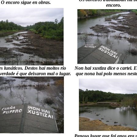
O encoro sigue en obras.
encoro.
s lunáticos. Destos hai moitos río
Non hai xustiza dice o cartel. 
 verdade é que deixaron mal o lugar.
que nona hai polo menos neste
Penoso lugar que fai anos era 