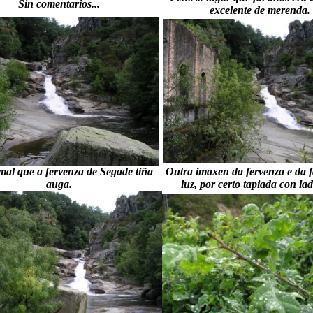
Sin comentarios...
excelente de merenda.
al que a fervenza de Segade tiña
Outra imaxen da fervenza e da f
auga.
luz, por certo tapiada con ladr