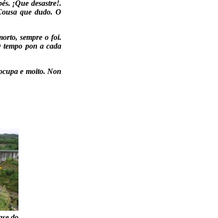
és. ¡Que desastre!.
 Cousa que dudo. O
orto, sempre o foi.
O tempo pon a cada
eocupa e moito. Non
ase do