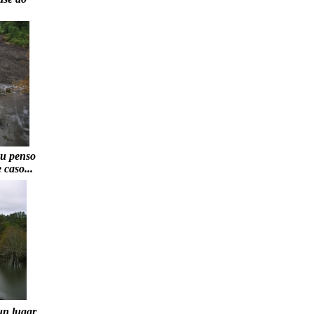
Eu penso
 caso...
un lugar