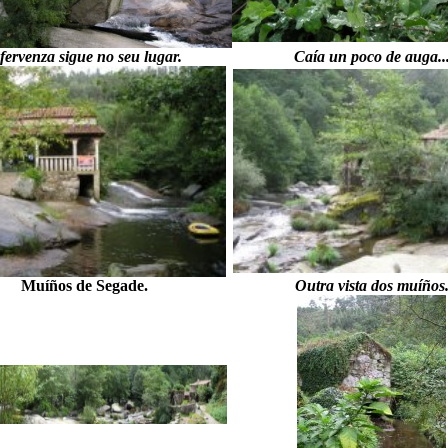
fervenza sigue no seu lugar.
Caía un poco de auga..
Muíños de Segade.
Outra vista dos muíños